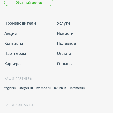
Обратный звонок
Производители
Услуги
Акции
Новости
Контакты
Полезное
Партнёрам
Оплата
Карьера
Отзывы
НАШИ ПАРТНЕРЫ
tagler.ru
stegler.ru
nv-med.ru
nv-lab.kz
ibramed.ru
НАШИ КОНТАКТЫ