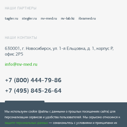
НАШИ ПАРТНЕРЫ
tagler.ru
stegler.ru
nv-med.ru
nv-lab.kz
ibramed.ru
НАШИ КОНТАКТЫ
630001, г. Новосибирск, ул. 1-я Ельцовка, д. 1, корпус Р,
офис 2Р5
info@nv-med.ru
+7 (800) 444-79-86
+7 (495) 845-26-64
Скачать реквизиты
Мы используем cookie (файлы с данными о прошлых посещениях сайта) для
персонализации сервисов и удобства пользователей. Мы серьезно относимся к
защите персональных данных
— ознакомьтесь с условиями и принципами их