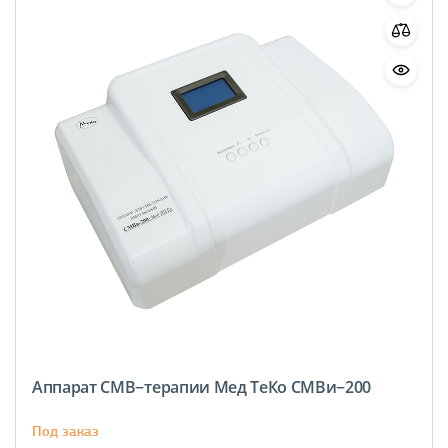
Аппарат СМВ−терапии Мед ТеКо СМВи−200
Под заказ