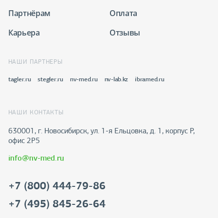
Партнёрам
Оплата
Карьера
Отзывы
НАШИ ПАРТНЕРЫ
tagler.ru
stegler.ru
nv-med.ru
nv-lab.kz
ibramed.ru
НАШИ КОНТАКТЫ
630001, г. Новосибирск, ул. 1-я Ельцовка, д. 1, корпус Р,
офис 2Р5
info@nv-med.ru
+7 (800) 444-79-86
+7 (495) 845-26-64