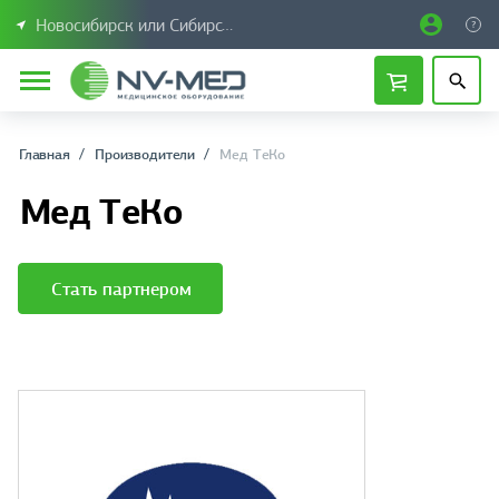
Новосибирск или Сибирский федеральный округ
Главная
Производители
Мед ТеКо
Мед ТеКо
Стать партнером