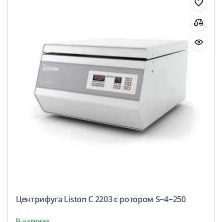
Центрифуга Liston C 2203 с ротором S−4−250
В наличии