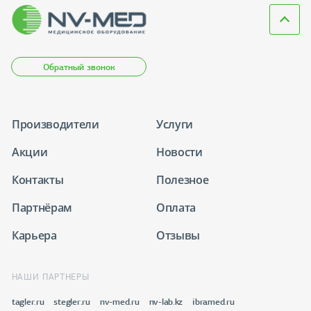
Обратный звонок
Производители
Услуги
Акции
Новости
Контакты
Полезное
Партнёрам
Оплата
Карьера
Отзывы
НАШИ ПАРТНЕРЫ
tagler.ru
stegler.ru
nv-med.ru
nv-lab.kz
ibramed.ru