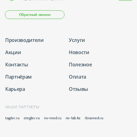
Обратный звонок
Производители
Услуги
Акции
Новости
Контакты
Полезное
Партнёрам
Оплата
Карьера
Отзывы
НАШИ ПАРТНЕРЫ
tagler.ru
stegler.ru
nv-med.ru
nv-lab.kz
ibramed.ru