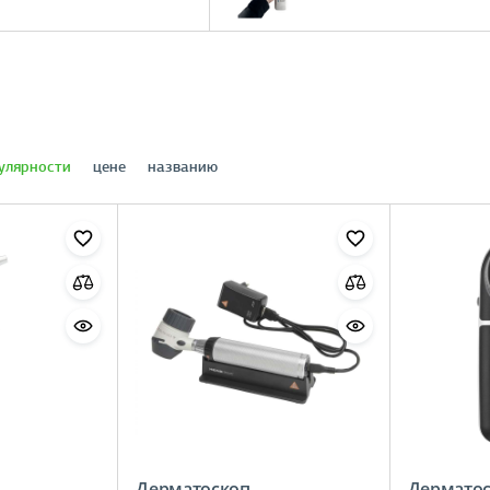
улярности
цене
названию
Дерматоскоп
Дермато