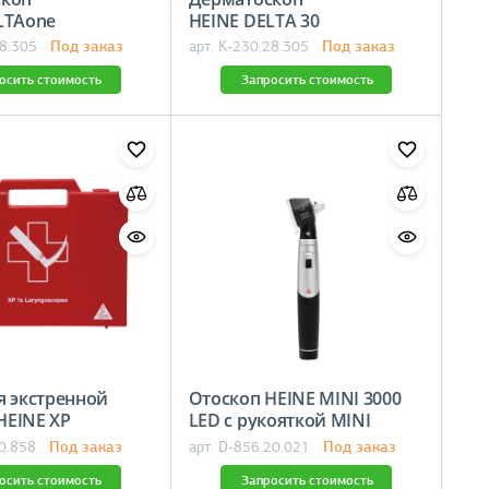
ELTAone
HEINE DELTA 30
Под заказ
Под заказ
28.305
арт. K-230.28.305
осить стоимость
Запросить стоимость
я экстренной
Отоскоп HEINE MINI 3000
EINE XP
LED с рукояткой MINI
Под заказ
Под заказ
10.858
арт. D-856.20.021
осить стоимость
Запросить стоимость