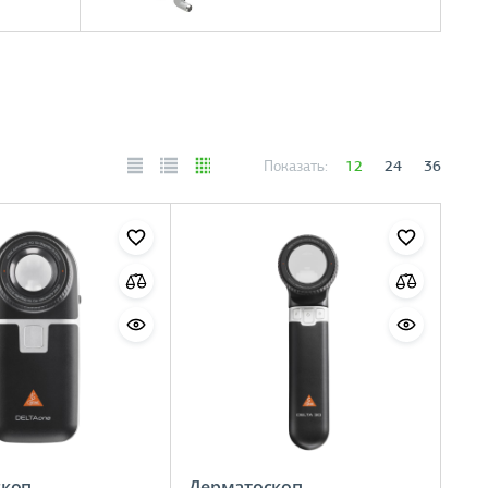
12
24
36
Показать:
скоп
Дерматоскоп