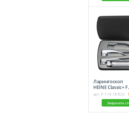
Ларингоскоп
HEINE Classic+ F
арт. F-119.18.820
Запросить с