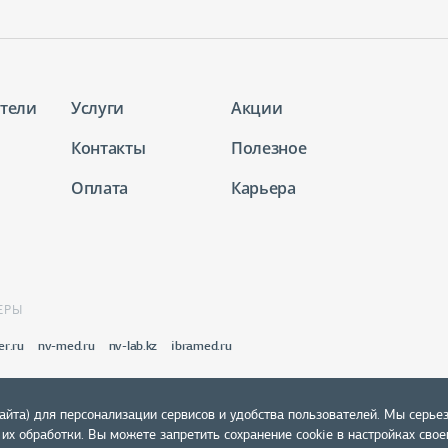
тели
Услуги
Акции
Контакты
Полезное
Оплата
Карьера
ЕРЫ
er.ru
nv-med.ru
nv-lab.kz
ibramed.ru
айта) для персонализации сервисов и удобства пользователей. Мы серье
х обработки. Вы можете запретить сохранение cookie в настройках своег
Политика конфиденциальности