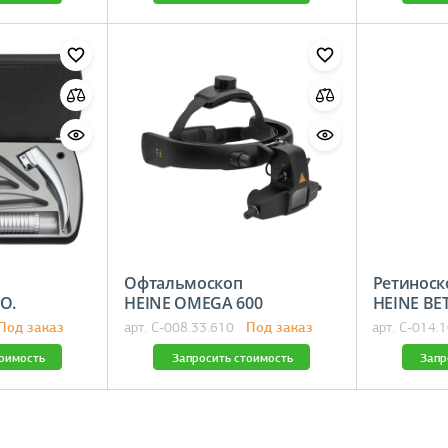
Офтальмоскоп
Ретиноск
.O.
HEINE OMEGA 600
HEINE 
Под заказ
Под заказ
арт. C-008.33.610
арт. C-014.
тоимость
Запросить стоимость
Запр