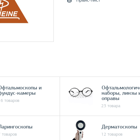
Прайс-лист
Офтальмоскопы и
Офтальмологич
фундус-камеры
наборы, линзы 
оправы
16 товаров
23 товара
Ларингоскопы
Дерматоскопы
7 товаров
12 товаров