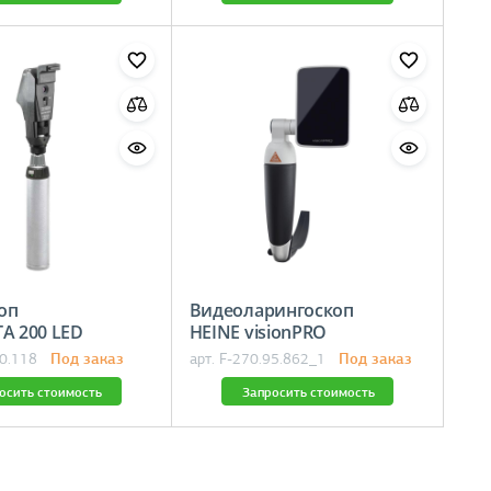
оп
Видеоларингоскоп
BETA 200 LED
HEINE visionPRO
Под заказ
Под заказ
10.118
арт. F-270.95.862_1
осить стоимость
Запросить стоимость