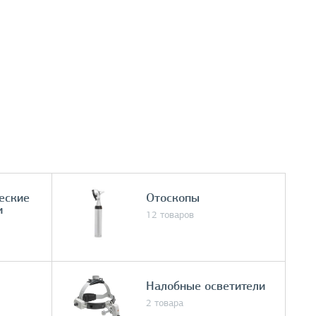
еские
Отоскопы
и
12 товаров
Налобные осветители
2 товара