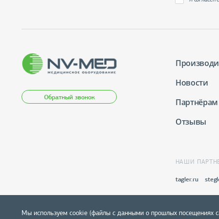
Производи
Новости
Обратный звонок
Партнёрам
Отзывы
НАШИ ПАРТН
tagler.ru
stegl
Мы используем cookie (файлы с данными о прошлых посещениях с