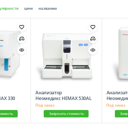
улярности
цене
названию
Анализатор
Анализат
AX 330
Неомедикс HEMAX 530AL
Неомеди
Под заказ
Под заказ
тоимость
Запросить стоимость
Запр