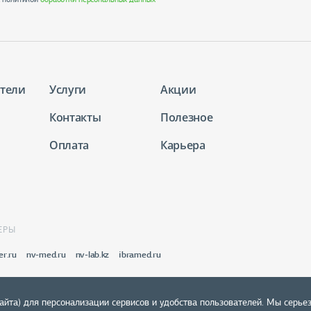
тели
Услуги
Акции
Контакты
Полезное
Оплата
Карьера
ЕРЫ
er.ru
nv-med.ru
nv-lab.kz
ibramed.ru
айта) для персонализации сервисов и удобства пользователей. Мы серье