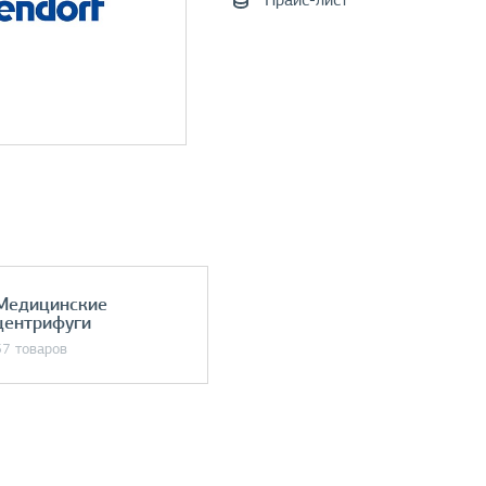
Прайс-лист
Медицинские
центрифуги
57 товаров