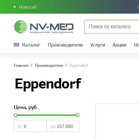
Новосибирск или Сибирский федеральный округ
Каталог
Производители
Услуги
Акции
Н
Главная
Производители
Eppendorf
Eppendorf
Цена,
руб.
от
до