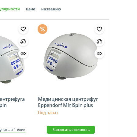
улярности
цене
названию
ентрифуга
Медицинская центрифуг
pin
Eppendorf MiniSpin plus
Под заказ
упить в 1 клик
Запросить стоимость