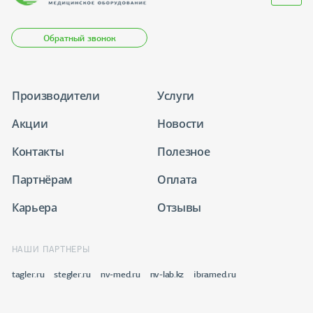
Обратный звонок
Производители
Услуги
Акции
Новости
Контакты
Полезное
Партнёрам
Оплата
Карьера
Отзывы
НАШИ ПАРТНЕРЫ
tagler.ru
stegler.ru
nv-med.ru
nv-lab.kz
ibramed.ru