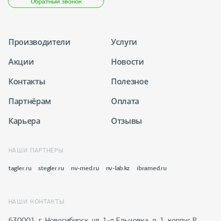
Обратный звонок
Производители
Услуги
Акции
Новости
Контакты
Полезное
Партнёрам
Оплата
Карьера
Отзывы
НАШИ ПАРТНЕРЫ
tagler.ru
stegler.ru
nv-med.ru
nv-lab.kz
ibramed.ru
НАШИ КОНТАКТЫ
630001, г. Новосибирск, ул. 1-я Ельцовка, д. 1, корпус Р,