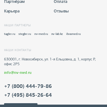
Партнёрам
Оплата
Карьера
Отзывы
НАШИ ПАРТНЕРЫ
tagler.ru
stegler.ru
nv-med.ru
nv-lab.kz
ibramed.ru
НАШИ КОНТАКТЫ
630001, г. Новосибирск, ул. 1-я Ельцовка, д. 1, корпус Р,
офис 2Р5
info@nv-med.ru
+7 (800) 444-79-86
+7 (495) 845-26-64
Скачать реквизиты