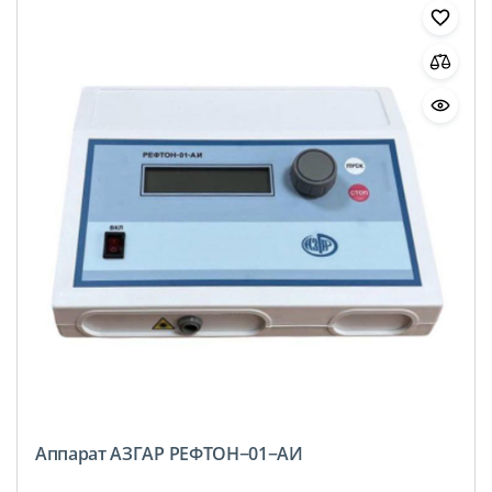
Аппарат АЗГАР РЕФТОН−01−АИ