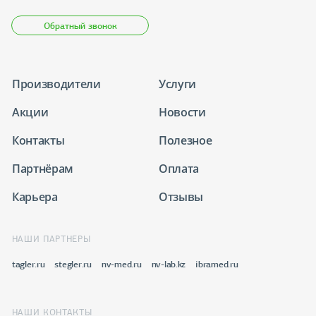
Обратный звонок
Производители
Услуги
Акции
Новости
Контакты
Полезное
Партнёрам
Оплата
Карьера
Отзывы
НАШИ ПАРТНЕРЫ
tagler.ru
stegler.ru
nv-med.ru
nv-lab.kz
ibramed.ru
НАШИ КОНТАКТЫ