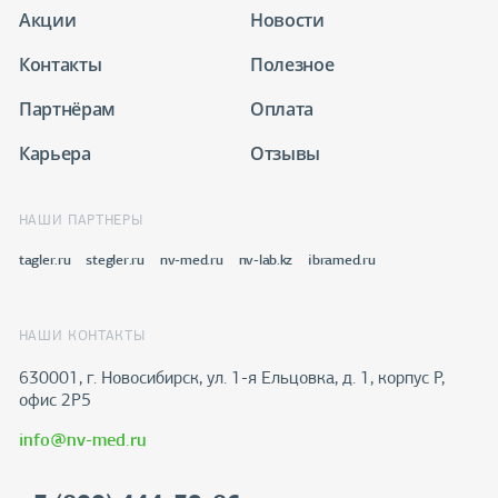
Акции
Новости
Контакты
Полезное
Партнёрам
Оплата
Карьера
Отзывы
НАШИ ПАРТНЕРЫ
tagler.ru
stegler.ru
nv-med.ru
nv-lab.kz
ibramed.ru
НАШИ КОНТАКТЫ
630001, г. Новосибирск, ул. 1-я Ельцовка, д. 1, корпус Р,
офис 2Р5
info@nv-med.ru