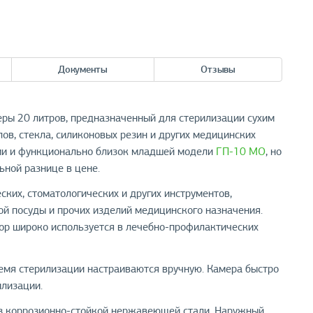
Документы
Отзывы
ры 20 литров, предназначенный для стерилизации сухим
ов, стекла, силиконовых резин и других медицинских
ми и функционально близок младшей модели
ГП-10 МО
, но
ной разнице в цене.
ких, стоматологических и других инструментов,
ной посуды и прочих изделий медицинского назначения.
ор широко используется в лечебно-профилактических
ремя стерилизации настраиваются вручную. Камера быстро
илизации.
из коррозионно-стойкой нержавеющей стали. Наружный