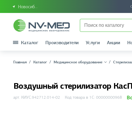
Новосибирск или Сибирский федеральный округ
Каталог
Производители
Услуги
Акции
Н
Главная
Каталог
Медицинское оборудование
Стерилиза
Воздушный стерилизатор Кас
В
арт. КИУС.942712.014-02
Код товара в 1С: 00000000968