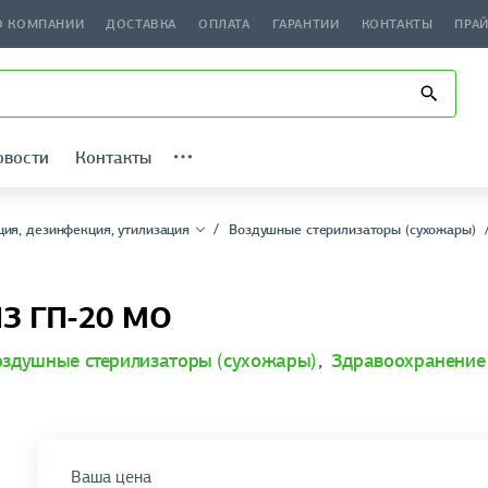
О КОМПАНИИ
ДОСТАВКА
ОПЛАТА
ГАРАНТИИ
КОНТАКТЫ
ПРА
овости
Контакты
ция, дезинфекция, утилизация
Воздушные стерилизаторы (сухожары)
ПЗ ГП-20 МО
оздушные стерилизаторы (сухожары)
,
Здравоохранение
Ваша цена