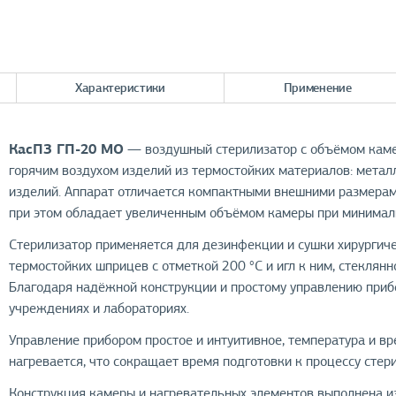
Характеристики
Применение
КасПЗ ГП-20 МО
— воздушный стерилизатор с объёмом каме
горячим воздухом изделий из термостойких материалов: металл
изделий. Аппарат отличается компактными внешними размера
при этом обладает увеличенным объёмом камеры при минималь
Стерилизатор применяется для дезинфекции и сушки хирургичес
термостойких шприцев с отметкой 200 °C и игл к ним, стеклян
Благодаря надёжной конструкции и простому управлению приб
учреждениях и лабораториях.
Управление прибором простое и интуитивное, температура и в
нагревается, что сокращает время подготовки к процессу стер
Конструкция камеры и нагревательных элементов выполнена 