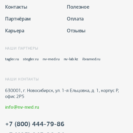
Контакты
Полезное
Партнёрам
Оплата
Карьера
Отзывы
НАШИ ПАРТНЕРЫ
tagler.ru
stegler.ru
nv-med.ru
nv-lab.kz
ibramed.ru
НАШИ КОНТАКТЫ
630001, г. Новосибирск, ул. 1-я Ельцовка, д. 1, корпус Р,
офис 2Р5
info@nv-med.ru
+7 (800) 444-79-86