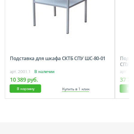
Подставка для шкафа СКТБ СПУ ШС-80-01
Подст
СПУ н
В наличии
арт. 2001.1
арт. 20
10 389 руб.
37 78
В корзину
В к
Купить в 1 клик