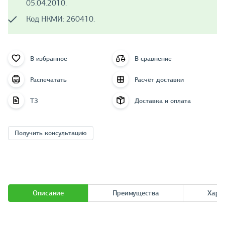
05.04.2010.
Код НКМИ: 260410.
В избранное
В сравнение
Распечатать
Расчёт доставки
ТЗ
Доставка и оплата
Получить консультацию
Описание
Преимущества
Хара