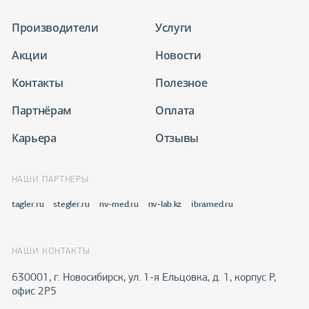
Производители
Услуги
Акции
Новости
Контакты
Полезное
Партнёрам
Оплата
Карьера
Отзывы
НАШИ ПАРТНЕРЫ
tagler.ru
stegler.ru
nv-med.ru
nv-lab.kz
ibramed.ru
НАШИ КОНТАКТЫ
630001, г. Новосибирск, ул. 1-я Ельцовка, д. 1, корпус Р,
офис 2Р5