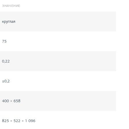
ЗНАЧЕНИЕ
круглая
75
0,22
±0,2
400 × 658
825 × 522 × 1 096