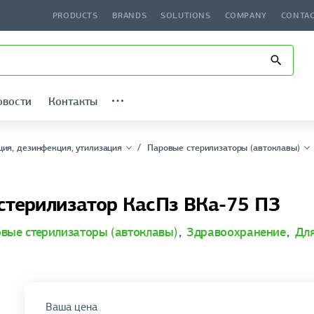
PRODUCTS
BRANDS
SOLUTIONS
COMPANY
CONTA
овости
Контакты
ция, дезинфекция, утилизация
Паровые стерилизаторы (автоклавы)
стерилизатор КасПз ВКа-75 ПЗ
вые стерилизаторы (автоклавы)
,
Здравоохранение
,
Для
Ваша цена