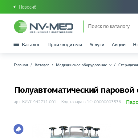
Новосибирск или Сибирский федеральный округ
Каталог
Производители
Услуги
Акции
Н
Главная
Каталог
Медицинское оборудование
Стерилиза
Полуавтоматический паровой 
Паро
арт. КИУС.942711.001
Код товара в 1С: 00000003536