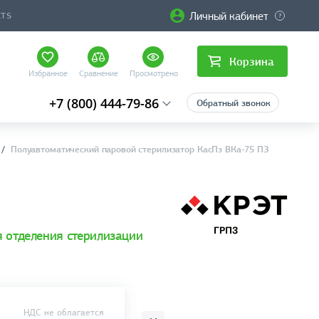
Личный кабинет
CTS
Корзина
Избранное
Сравнение
Просмотрено
+7 (800) 444-79-86
Обратный звонок
Полуавтоматический паровой стерилизатор КасПз ВКа-75 ПЗ
 отделения стерилизации
НДС не облагается