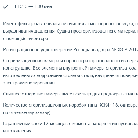
110°С — 180 мин.
Имеет фильтр бактериальной очистки атмосферного воздуха, 
выравнивания давления. Сушка простерилизованного материал
с помощью эжектора.
Регистрационное удостоверение Росздравнадзора № ФСР 2012
Стерилизационная камера и парогенератор выполнены из нер
конструкцию. Все элементы внутренней камеры стерилизатора,
изготовлены из коррозионностойкой стали, внутренняя поверх
электрохимполирования.
Сливное отверстие камеры имеет фильтр для предохранения г
Количество стерилизационных коробок типа КСКФ-18, одновре
по отдельному заказу).
Гарантийный срок: 12 месяцев с момента завершения пусконала
изготовления.