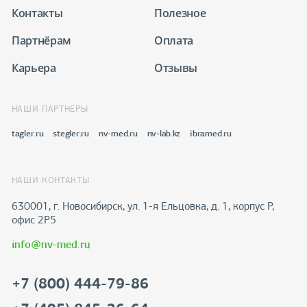
Контакты
Полезное
Партнёрам
Оплата
Карьера
Отзывы
НАШИ ПАРТНЕРЫ
tagler.ru
stegler.ru
nv-med.ru
nv-lab.kz
ibramed.ru
НАШИ КОНТАКТЫ
630001, г. Новосибирск, ул. 1-я Ельцовка, д. 1, корпус Р,
офис 2Р5
info@nv-med.ru
+7 (800) 444-79-86