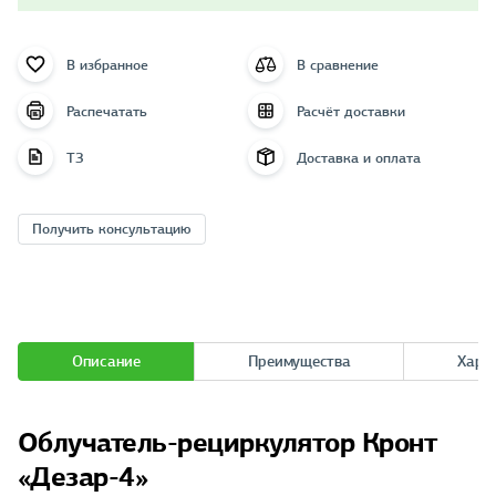
В избранное
В сравнение
Распечатать
Расчёт доставки
ТЗ
Доставка и оплата
Получить консультацию
Описание
Преимущества
Хара
Облучатель-рециркулятор Кронт
«Дезар-4»