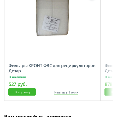
Фильтры КРОНТ ФВС для рециркуляторов
Фильт
Дезар
Дезар
В наличии
В нали
527 руб.
878 р
В корзину
В к
Купить в 1 клик
Вам может быть интересно