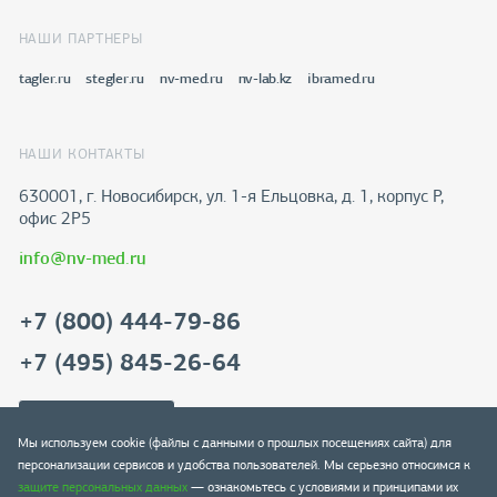
НАШИ ПАРТНЕРЫ
tagler.ru
stegler.ru
nv-med.ru
nv-lab.kz
ibramed.ru
НАШИ КОНТАКТЫ
630001, г. Новосибирск, ул. 1-я Ельцовка, д. 1, корпус Р,
офис 2Р5
info@nv-med.ru
+7 (800) 444-79-86
+7 (495) 845-26-64
Скачать реквизиты
Мы используем cookie (файлы с данными о прошлых посещениях сайта) для
персонализации сервисов и удобства пользователей. Мы серьезно относимся к
защите персональных данных
— ознакомьтесь с условиями и принципами их