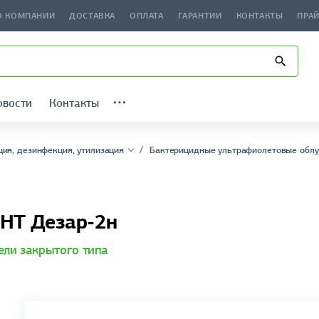
О КОМПАНИИ
ДОСТАВКА
ОПЛАТА
ГАРАНТИИ
КОНТАКТЫ
ПРА
овости
Контакты
ция, дезинфекция, утилизация
Бактерицидные ультрафиолетовые облу
ОНТ Дезар-2н
ели закрытого типа