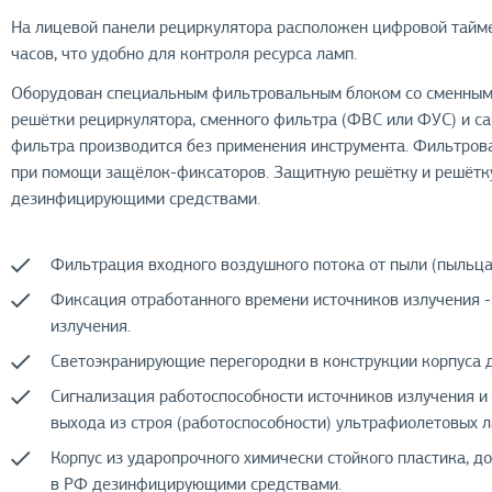
На лицевой панели рециркулятора расположен цифровой тайме
часов, что удобно для контроля ресурса ламп.
Оборудован специальным фильтровальным блоком со сменным 
решётки рециркулятора, сменного фильтра (ФВС или ФУС) и 
фильтра производится без применения инструмента. Фильтров
при помощи защёлок-фиксаторов. Защитную решётку и решёт
дезинфицирующими средствами.
Фильтрация входного воздушного потока от пыли (пыльца,
Фиксация отработанного времени источников излучения -
излучения.
Светоэкранирующие перегородки в конструкции корпуса 
Сигнализация работоспособности источников излучения и 
выхода из строя (работоспособности) ультрафиолетовых л
Корпус из ударопрочного химически стойкого пластика,
в РФ дезинфицирующими средствами.