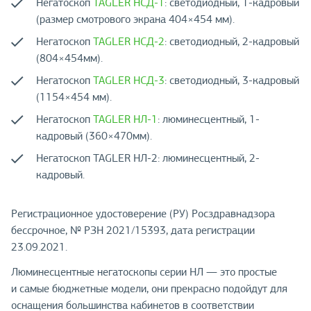
Негатоскоп
TAGLER НСД-1
: светодиодный, 1-кадровый
(размер смотрового экрана 404×454 мм).
Негатоскоп
TAGLER НСД-2
: светодиодный, 2-кадровый
(804×454мм).
Негатоскоп
TAGLER НСД-3
: светодиодный, 3-кадровый
(1154×454 мм).
Негатоскоп
TAGLER НЛ-1
: люминесцентный, 1-
кадровый (360×470мм).
Негатоскоп TAGLER НЛ-2: люминесцентный, 2-
кадровый.
Регистрационное удостоверение (РУ) Росздравнадзора
бессрочное, № РЗН 2021/15393, дата регистрации
23.09.2021.
Люминесцентные негатоскопы серии НЛ — это простые
и самые бюджетные модели, они прекрасно подойдут для
оснащения большинства кабинетов в соответствии