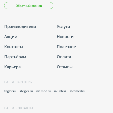
Обратный звонок
Производители
Услуги
Акции
Новости
Контакты
Полезное
Партнёрам
Оплата
Карьера
Отзывы
НАШИ ПАРТНЕРЫ
tagler.ru
stegler.ru
nv-med.ru
nv-lab.kz
ibramed.ru
НАШИ КОНТАКТЫ